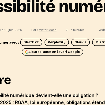
ssibilité numé
Le 10 juin 2025
Par :
Victor Mosa
7 minutes
Web
umer avec :
ChatGPT
Perplexity
Claude
Mistr
Ajoutez-nous en favori Google
re
ilité numérique devient-elle une obligation ?
en 2025 : RGAA, loi européenne, obligations éten