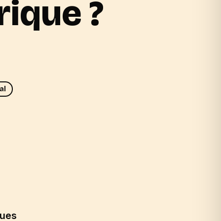
rique ?
al
dues