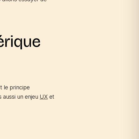
érique
st le principe
is aussi un enjeu
UX
et