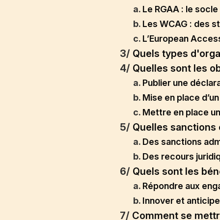
a.
Le RGAA : le socle
b.
Les WCAG : des st
c.
L’European Accessi
3/
Quels types d'org
4/
Quelles sont les o
a.
Publier une déclara
b.
Mise en place d’un 
c.
Mettre en place u
5/
Quelles sanctions
a.
Des sanctions admi
b.
Des recours juridi
6/
Quels sont les bén
a.
Répondre aux enga
b.
Innover et anticip
7/
Comment se mettre