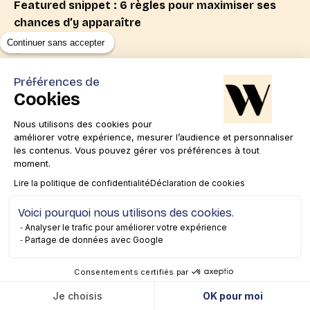
Featured snippet : 6 règles pour maximiser ses
chances d’y apparaître
5 minutes
Continuer sans accepter
SEO
Préférences de
Cookies
Nous utilisons des cookies pour
améliorer votre expérience, mesurer l’audience et personnaliser
SEO & UX : Comment agir sur l’engagement des
les contenus. Vous pouvez gérer vos préférences à tout
utilisateurs dès la SERP ?
moment.
15 minutes
Lire la politique de confidentialité
Déclaration de cookies
SEO
Voici pourquoi nous utilisons des cookies.
Analyser le trafic pour améliorer votre expérience
Partage de données avec Google
Consentements certifiés par
Comment générer du trafic sur Google Discover ?
Je choisis
OK pour moi