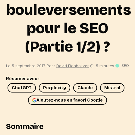
bouleversements
pour le SEO
(Partie 1/2) ?
Le 5 septembre 2017
Par :
David Eichholtzer
5 minutes
SEO
Résumer avec :
ChatGPT
Perplexity
Claude
Mistral
Ajoutez-nous en favori Google
Sommaire