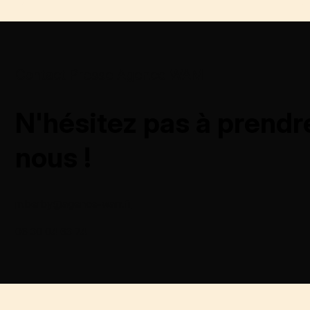
Contact Presse Agence WAM
N'hésitez pas à prendr
nous !
m.berby@agence-wam.fr
06 30 04 63 74