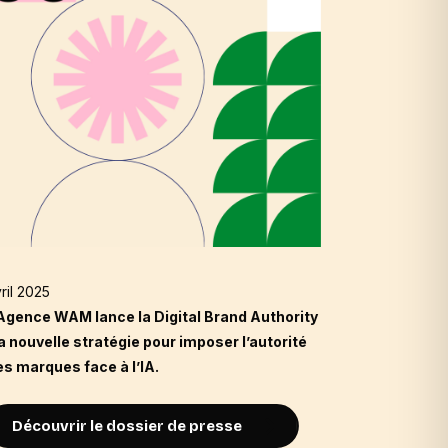
ril 2025
septembre 
’Agence WAM lance la Digital Brand Authority
L’Agence 
la nouvelle stratégie pour imposer l’autorité
boosté par
es marques face à l’IA.
Découv
Découvrir le dossier de presse