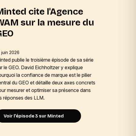
Minted cite l'Agence
Influ
WAM sur la mesure du
l'Age
GEO
GEO
 juin 2026
18 juin 2026
nted publie le troisième épisode de sa série
Influencia 
ur le GEO. David Eichholtzer y explique
questions 
urquoi la confiance de marque est le pilier
médias. Da
entral du GEO et détaille deux axes concrets
l’Agence W
our mesurer et optimiser sa présence dans
de L’Oréal
es réponses des LLM.
analyser l
funnel.
Voir l’épisode 3 sur Minted
Consult