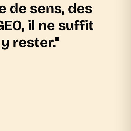
te de sens, des
EO, il ne suffit
y rester."