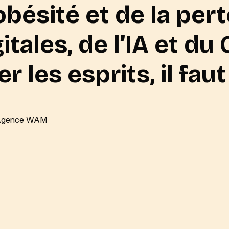
nfobésité et de la per
tales, de l’IA et du G
 les esprits, il faut 
 l’Agence WAM