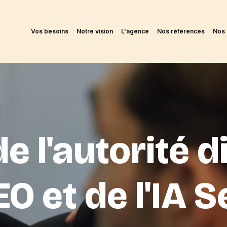
Vos besoins
Notre vision
L'agence
Nos références
Nos 
e l'autorité di
EO et de l'IA 