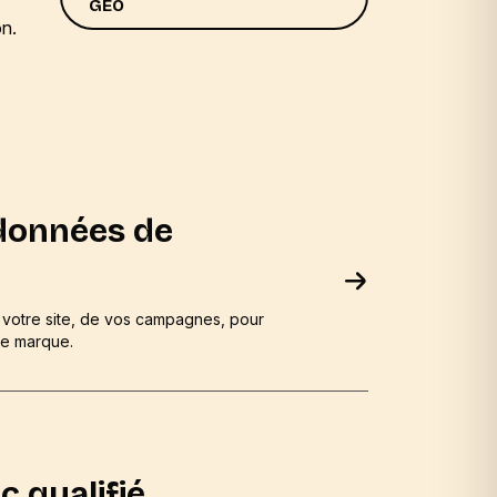
GEO
on.
 données de
 votre site, de vos campagnes, pour
tre marque.
ic qualifié