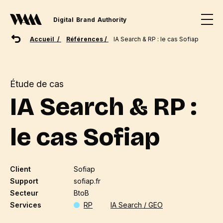
Digital
Brand
Authority
Accueil /
Références /
IA Search & RP : le cas Sofiap
Étude de cas
IA Search & RP :
le cas Sofiap
Client
Sofiap
Support
sofiap.fr
Secteur
BtoB
Services
RP
IA Search / GEO