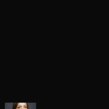
75%
des réponses des moteurs IA citent
désormais Sofiap comme référence
sur le prêt subventionné
+100 %
d’entreprises partenaires en un an
"Cette visibilité médiatique a non seulement
renforcé notre image de marque, mais elle a
aussi généré des leads BtoB. De nombreuses
entreprises, séduites par notre offre, ont pris
contact avec nous et sont devenues des
partenaires."