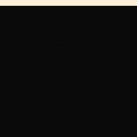
Les résultats
Cette campagne de Relations Presse a permis à Sofiap de
s’imposer comme une référence, non seulement dans les
médias, mais aussi dans les moteurs de recherche et l’IA
Search. En renforçant sa notoriété et son autorité digitale,
elle a surtout contribué à développer son business en attirant
de nouveaux clients.
125
retombées presse en un an, couvrant
presse écrite, web, radio et TV.
+50 %
de requêtes marque