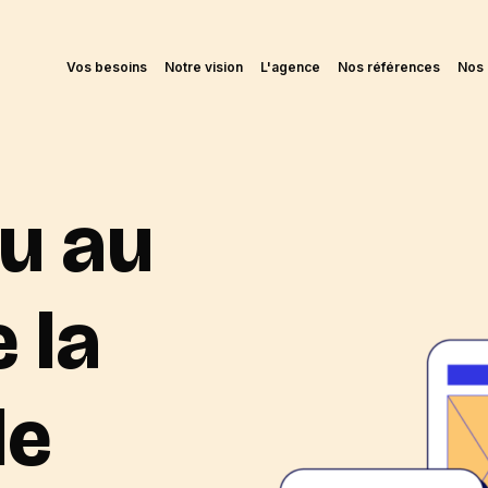
Vos besoins
Notre vision
L'agence
Nos références
Nos 
u au
 la
de