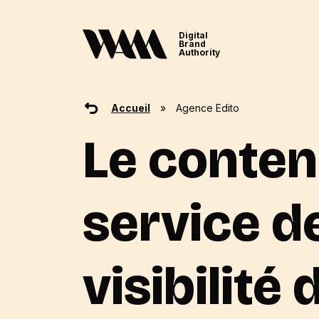
Digital
Brand
Authority
Accueil
»
Agence Edito
Le conten
service de
visibilité 