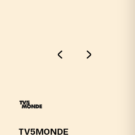
TV5MONDE
L’énerg