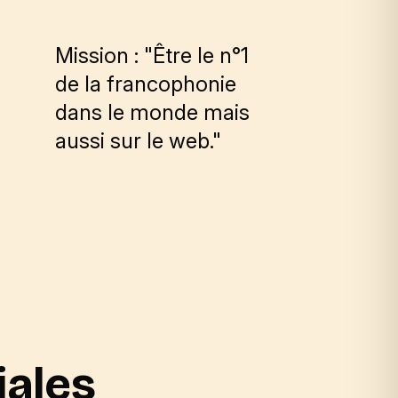
compri
Mission : "Être le n°1
de la francophonie
Mission : 
dans le monde mais
l'informat
aussi sur le web."
l'accès a
de rénova
énergétiq
iales