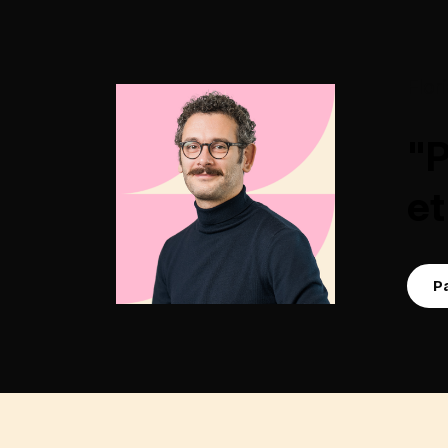
Flor
"P
et
P