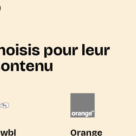
hoisis pour leur
contenu
owbl
Orange