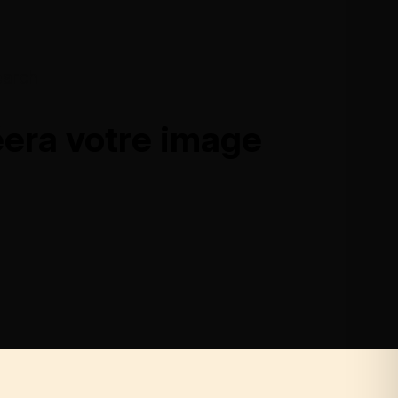
earch
éera votre image