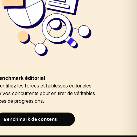
enchmark éditorial
Stratégie
entifiez les forces et faiblesses éditoriales
Définissez 
e vos concurrents pour en tirer de véritables
sujets de p
xes de progressions.
s’exprime d
Benchmark de contenu
Stratég