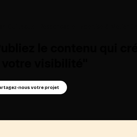
ian Guilteaux | Responsable Expertise & Métier S
ubliez le contenu qui cr
 votre visibilité"
artagez-nous votre projet