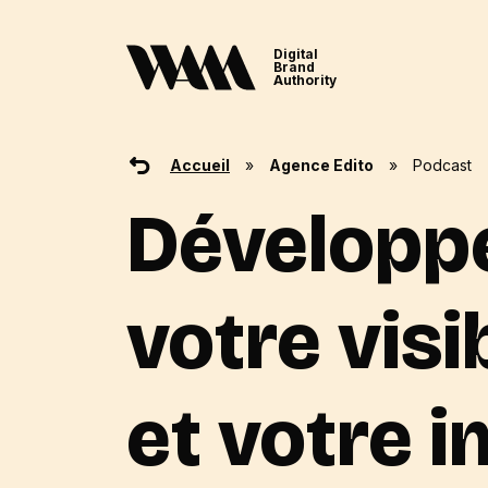
Digital
Brand
Authority
Accueil
»
Agence Edito
»
Podcast
Développ
votre visib
et votre 