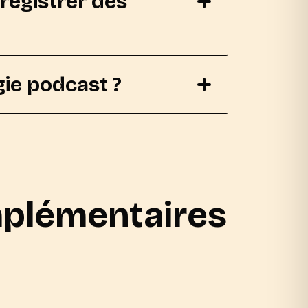
registrer des
gie podcast ?
mplémentaires