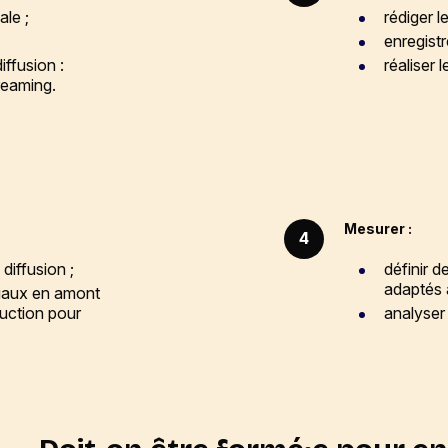
ale ;
rédiger l
enregistr
iffusion :
réaliser 
reaming.
Mesurer :
4
diffusion ;
définir 
adaptés a
ciaux en amont
duction pour
analyser 