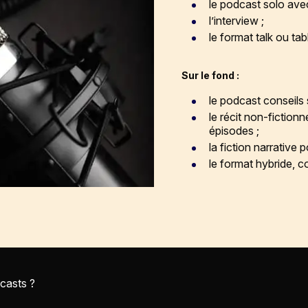
le podcast solo avec
l’interview ;
le format talk ou tab
Sur le fond :
le podcast conseils s
le récit non-fiction
épisodes ;
la fiction narrative 
le format hybride, c
casts ?