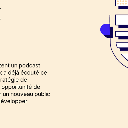
x
utent un podcast
x a déjà écouté ce
tratégie de
 opportunité de
r un nouveau public
 développer