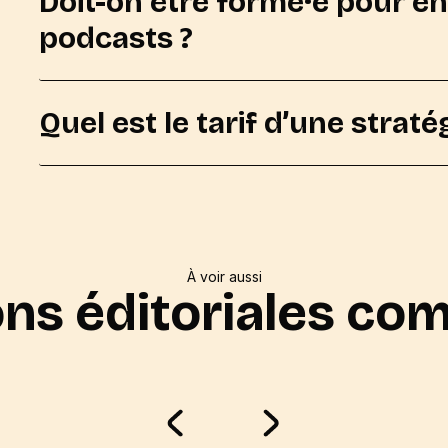
Doit-on être formé·e pour en
podcasts ?
Quel est le tarif d’une straté
À voir aussi
ons éditoriales co