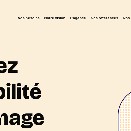
Vos besoins
Notre vision
L'agence
Nos références
Nos 
ez
ilité
image