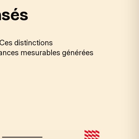
nsés
Ces distinctions
rmances mesurables générées