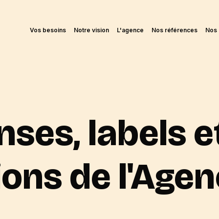
Vos besoins
Notre vision
L'agence
Nos références
Nos 
es, labels e
tions de l'Ag