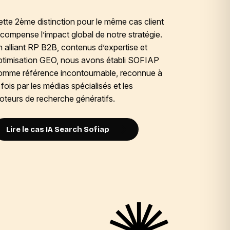
Notre stra
une approc
ette 2ème distinction pour le même cas client
SOFIAP de 
écompense l’impact global de notre stratégie.
les moteurs
n alliant RP B2B, contenus d’expertise et
spécial ré
ptimisation GEO, nous avons établi SOFIAP
positionne
omme référence incontournable, reconnue à
d’autorité 
 fois par les médias spécialisés et les
oteurs de recherche génératifs.
Voir la
Lire le cas IA Search Sofiap