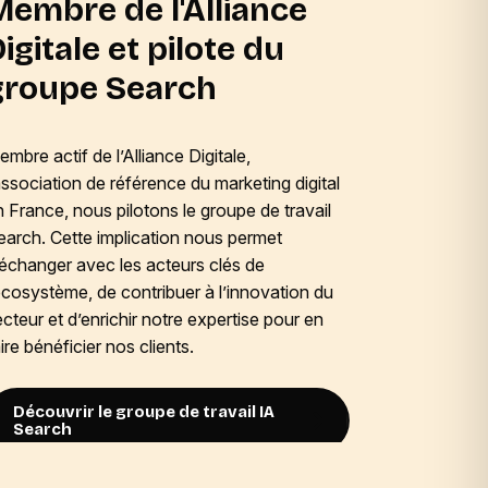
Membre de l'Alliance
Alsac
igitale et pilote du
enga
groupe Search
respo
mbre actif de l’Alliance Digitale,
Avec notre
association de référence du marketing digital
le label A
n France, nous pilotons le groupe de travail
l’excellen
earch. Cette implication nous permet
leurs prat
’échanger avec les acteurs clés de
environneme
’écosystème, de contribuer à l’innovation du
atteste de
cteur et d’enrichir notre expertise pour en
expertise d
ire bénéficier nos clients.
ancrée loc
Découvrir le groupe de travail IA
Découvr
Search
Excell