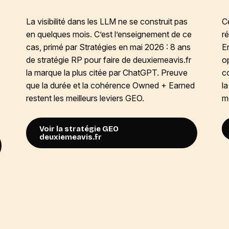
La visibilité dans les LLM ne se construit pas
C
en quelques mois. C’est l’enseignement de ce
r
cas,
primé par Stratégies
en mai 2026 : 8 ans
E
de stratégie RP pour faire de deuxiemeavis.fr
o
la marque la plus citée par ChatGPT. Preuve
c
que la durée et la cohérence Owned + Earned
la
restent les meilleurs leviers GEO.
m
Voir la stratégie GEO
deuxiemeavis.fr