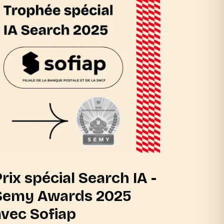
rix spécial Search IA -
Cas d
Semy Awards 2025
B2B 2
avec Sofiap