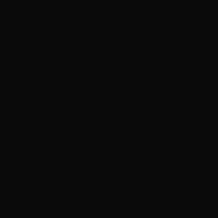
+112%
de trafic sur le site après le lancement,
10%
du trafic global site via le SEA
+205%
de leads
-77%
du coût d’acquisition vs l’objectif
« Une stratégie SEA bien optimisée peut générer
une
forte croissance du trafic et des
conversions tout en réduisant les coûts