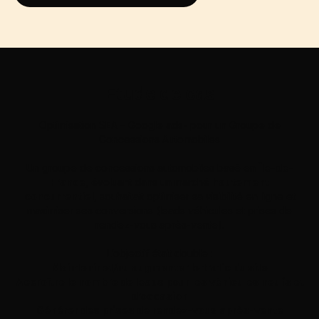
Etude de cas
Optimisation SEA – Google ads- pour un Groupe de
Concessions Automobiles
Un groupe de concessions automobiles basé en
Île-de-
France
, évoluant dans un marché
hautement
concurrentiel
, souhaitait optimiser sa visibilité en ligne et
maximiser ses conversions (leads véhicules et prises de
rendez-vous après-vente).
L’objectif était double :
Maintenir et/ou augmenter le trafic du site
Accroître le nombre de leads pour les véhicules neufs et
d’occasion
Générer des prises de rendez-vous après-vente