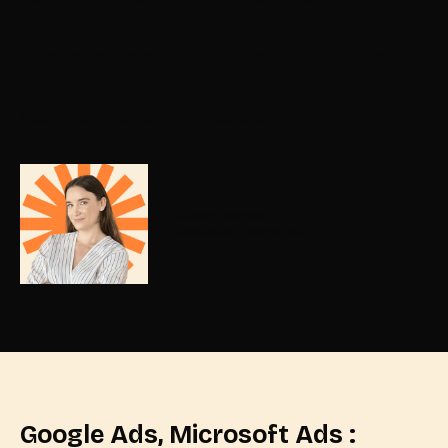
d’acquisition
.
Si vous souhaitez
booster vos performances
digitales
, contactez-nous pour un
accompagnement sur-mesure ! »
Pauline Rouchon .
Consultant Paid Média
Google Ads, Microsoft Ads :