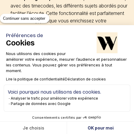
avec des timecodes, les différents sujets abordés pour
faciliter l’écoute. Cette fonctionnalité est parfaitement
Continuer sans accepter
SEO-friendly, puisque vous enrichissez votre
transcription texte de titres correspondants aux
Préférences de
sections de votre contenu.
Cookies
Nous utilisons des cookies pour
👉 Retrouvez tous les conseils détaillés de David
améliorer votre expérience, mesurer l’audience et personnaliser
e
Eichholtzer, à partir de la 45
minute de ce podcast.
les contenus. Vous pouvez gérer vos préférences à tout
moment.
Lire la politique de confidentialité
Déclaration de cookies
🎧 À écouter aussi :
Comment créer et optimiser
Voici pourquoi nous utilisons des cookies.
des vidéos pour le référencement naturel ?
Analyser le trafic pour améliorer votre expérience
Partage de données avec Google
Consentements certifiés par
Je choisis
OK pour moi