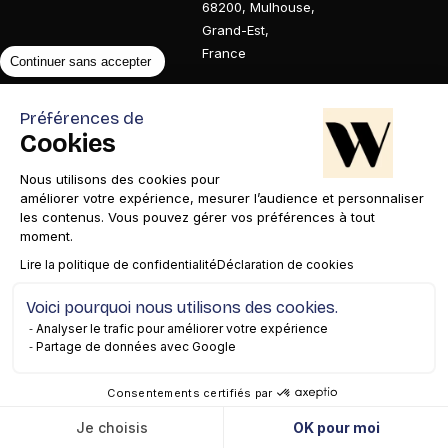
68200
,
Mulhouse
,
Grand-Est
,
France
Continuer sans accepter
Préférences de
Cookies
Métiers
Actualités
Agence
Nous utilisons des cookies pour
améliorer votre expérience, mesurer l’audience et personnaliser
SEO
Google AI
Nous découvrir
les contenus. Vous pouvez gérer vos préférences à tout
Overview en
GEO
moment.
Nous rejoindre
Lire la politique de confidentialité
Déclaration de cookies
France
Content marketing
Nos récompenses
Audit GEO / IA
Relations Presse
Espace presse
Voici pourquoi nous utilisons des cookies.
Analyser le trafic pour améliorer votre expérience
Search
Analyse de
Partage de données avec Google
Quel Search en
Données & Data
Consentements certifiés par
2026 ?
Publicité SEA &
Je choisis
OK pour moi
Accessibilité
Paid Media