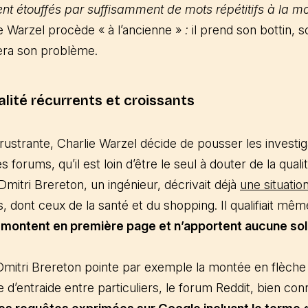
ent étouffés par suffisamment de mots répétitifs à la m
ie Warzel procède « à l’ancienne »
:
il prend son bottin, 
lera son problème.
lité récurrents et croissants
ustrante, Charlie Warzel décide de pousser les investiga
 forums, qu’il est loin d’être le seul à douter de la qua
Dmitri Brereton, un ingénieur, décrivait déjà
une situatio
s, dont ceux de la santé et du shopping. Il qualifiait mê
i remontent en première page et n’apportent aucune so
e, Dmitri Brereton pointe par exemple la montée en flèch
te d’entraide entre particuliers, le forum Reddit, bien co