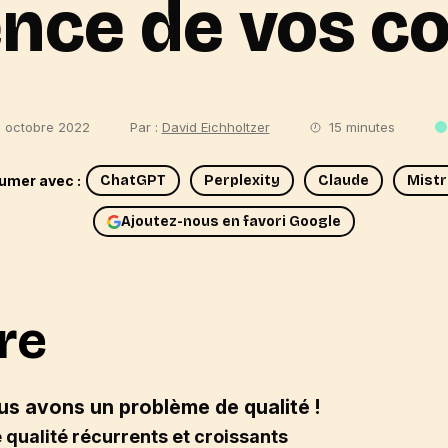
ence de vos c
3 octobre 2022
Par :
David Eichholtzer
15 minutes
umer avec :
ChatGPT
Perplexity
Claude
Mistr
Ajoutez-nous en favori Google
re
s avons un problème de qualité !
qualité récurrents et croissants