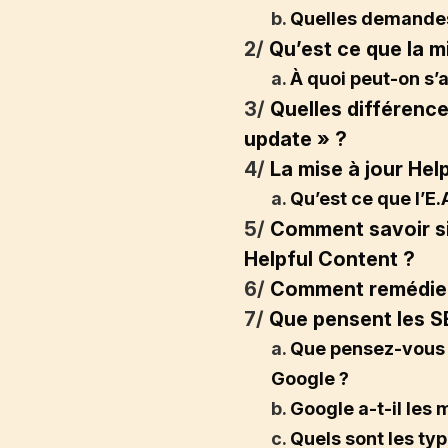
b.
Quelles demandes
2/
Qu’est ce que la m
a.
À quoi peut-on s’
3/
Quelles différenc
update » ?
4/
La mise à jour Hel
a.
Qu’est ce que l’E
5/
Comment savoir si
Helpful Content ?
6/
Comment remédier 
7/
Que pensent les SE
a.
Que pensez-vous d
Google ?
b.
Google a-t-il les 
c.
Quels sont les typ