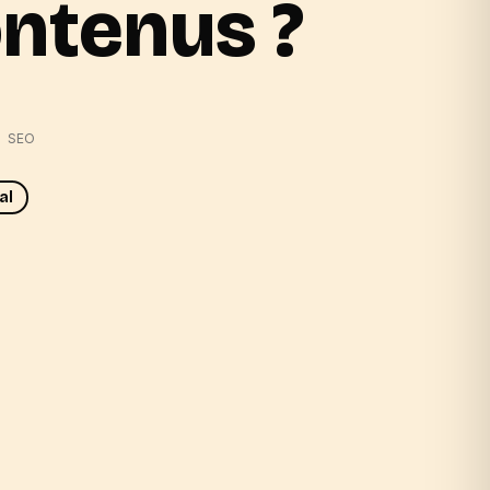
ontenus ?
SEO
al