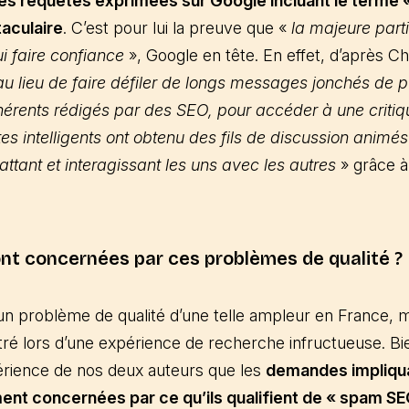
les requêtes exprimées sur Google incluant le terme 
aculaire
. C’est pour lui la preuve que «
la majeure par
ui faire confiance
», Google en tête. En effet, d’après Cha
au lieu de faire défiler de longs messages jonchés de p
rents rédigés par des SEO, pour accéder à une critiq
tes intelligents ont obtenu des fils de discussion ani
ttant et interagissant les uns avec les autres
» grâce à
nt concernées par ces problèmes de qualité ?
un problème de qualité d’une telle ampleur en France, m
tré lors d’une expérience de recherche infructueuse. Bi
périence de nos deux auteurs que les
demandes impliqua
ment concernées par ce qu’ils qualifient de « spam SE