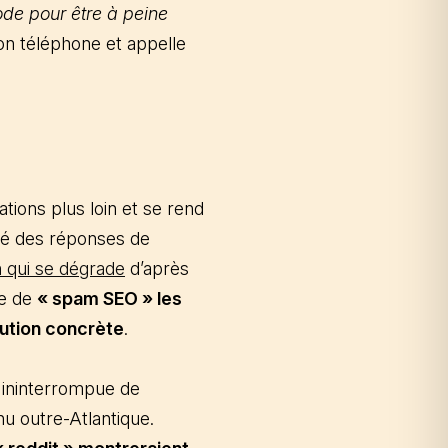
ode pour être à peine
son téléphone et appelle
tions plus loin et se rend
lité des réponses de
n qui se dégrade
d’après
me de
« spam SEO » les
lution concrète
.
e ininterrompue de
nnu outre-Atlantique.