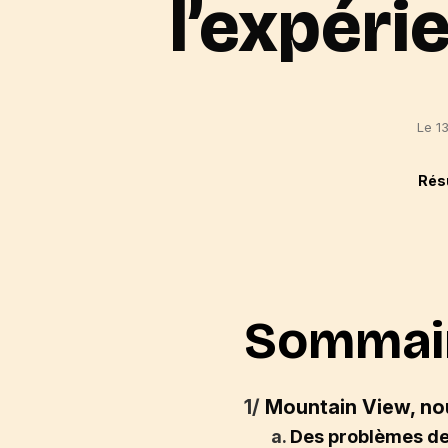
l’expéri
Le 1
Rés
Sommai
1/
Mountain View, nou
a.
Des problèmes de 