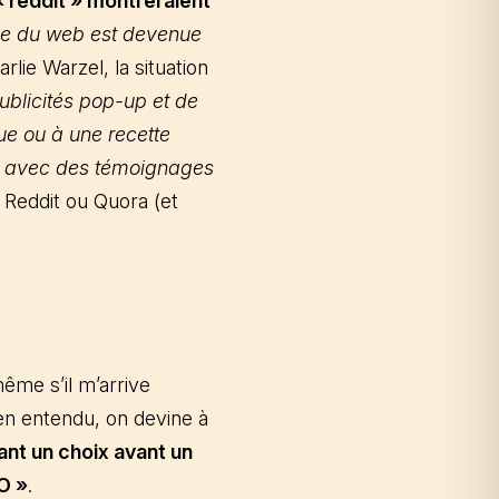
« reddit » montreraient
tie du web est devenue
rlie Warzel, la situation
ublicités pop-up et de
ue ou à une recette
més avec des témoignages
 Reddit ou Quora (et
ême s’il m’arrive
en entendu, on devine à
nt un choix avant un
O »
.