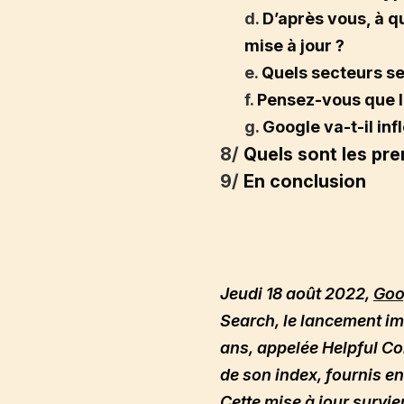
d.
D’après vous, à q
mise à jour ?
e.
Quels secteurs se
f.
Pensez-vous que le
g.
Google va-t-il in
8/
Quels sont les pre
9/
En conclusion
Jeudi 18 août 2022,
Goo
Search, le lancement im
ans, appelée Helpful Con
de son index, fournis en
Cette mise à jour survie