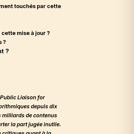
lement touchés par cette
cette mise à jour ?
s ?
nt ?
Public Liaison for
orithmiques depuis dix
s milliards de contenus
er la part jugée inutile.
 critiques quant à la