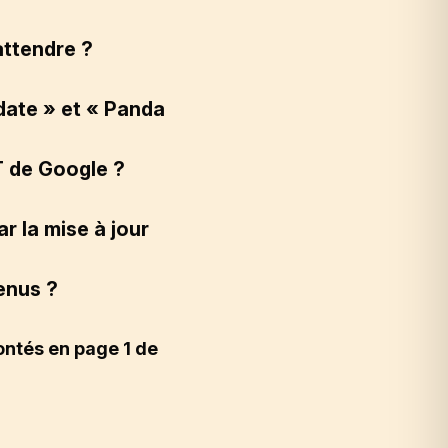
attendre ?
date » et « Panda
T de Google ?
 la mise à jour
enus ?
ontés en page 1 de