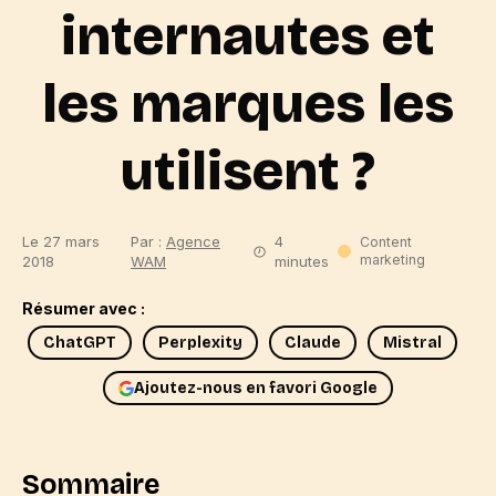
internautes et
les marques les
utilisent ?
Le 27 mars
Par :
Agence
4
Content
marketing
2018
WAM
minutes
Résumer avec :
ChatGPT
Perplexity
Claude
Mistral
Ajoutez-nous en favori Google
Sommaire