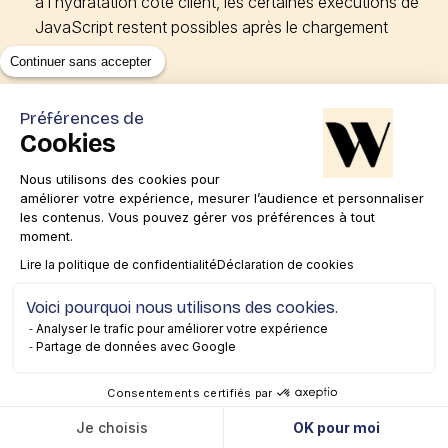
à l’hydratation côté client, les certaines exécutions de
JavaScript restent possibles après le chargement
initial.
Continuer sans accepter
Il présente aussi ces inconvénients :
Préférences de
Cookies
une certaine
complexité dans sa configuration
et
Nous utilisons des cookies pour
sa mise en oeuvre ;
améliorer votre expérience, mesurer l’audience et personnaliser
les contenus. Vous pouvez gérer vos préférences à tout
le
contenu doit être généré deux fois
: une fois
moment.
côté serveur pour le pré-rendu, puis une seconde fois
Lire la politique de confidentialité
Déclaration de cookies
côté client pour l’hydratation ;
Voici pourquoi nous utilisons des cookies.
de
potentiels problèmes de cohérence
: il faut en
Analyser le trafic pour améliorer votre expérience
effet s’assurer que le contenu pré-rendu et le contenu
Partage de données avec Google
hydraté côté client sont parfaitement synchronisés.
Consentements certifiés par
Je choisis
OK pour moi
Le Static-Site Generation (SSG)