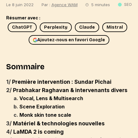
Le 8 juin 2022
Par :
Agence WAM
5 minutes
SEO
Résumer avec :
ChatGPT
Perplexity
Claude
Mistral
Ajoutez-nous en favori Google
Sommaire
1/
Première intervention : Sundar Pichai
2/
Prabhakar Raghavan & intervenants divers
a.
Vocal, Lens & Multisearch
b.
Scene Exploration
c.
Monk skin tone scale
3/
Matériel & technologies nouvelles
4/
LaMDA 2 is coming