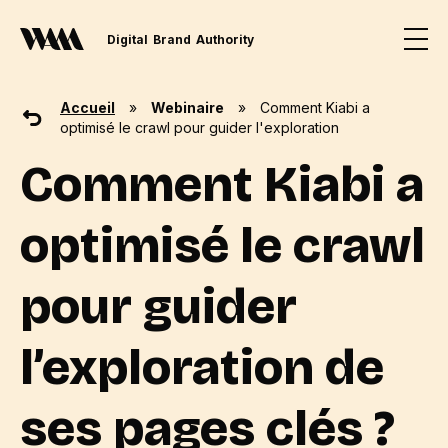
Digital
Brand
Authority
Accueil
»
Webinaire
»
Comment Kiabi a
optimisé le crawl pour guider l'exploration
Comment Kiabi a
optimisé le crawl
pour guider
l’exploration de
ses pages clés ?