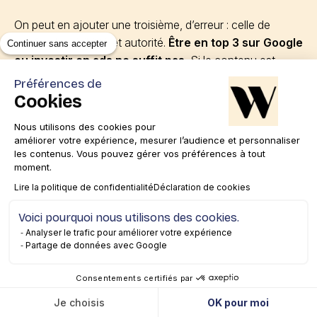
On peut en ajouter une troisième, d’erreur : celle de
confondre visibilité et autorité.
Être en top 3 sur Google
Continuer sans accepter
ou investir en ads ne suffit pas.
Si le contenu est
creux, ou mal incarné, ou en décalage avec la promesse
Préférences de
de marque, on ne crée pas de préférence. Résultat : on
Cookies
capte du trafic… mais pas la confiance de l’utilisateur. La
Nous utilisons des cookies pour
finalité de notre travail c’est la conversion.
améliorer votre expérience, mesurer l’audience et personnaliser
les contenus. Vous pouvez gérer vos préférences à tout
moment.
Si tu devais conseiller une
Lire la politique de confidentialité
Déclaration de cookies
première étape à une marque qui
Voici pourquoi nous utilisons des cookies.
veut renforcer son autorité, ce
Analyser le trafic pour améliorer votre expérience
Partage de données avec Google
serait quoi ?
Consentements certifiés par
Je choisis
OK pour moi
La première étape, c’est de choisir votre bataille
.