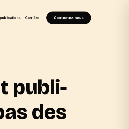
publications
Carrière
Contactez-nous
 publi-
 pas des