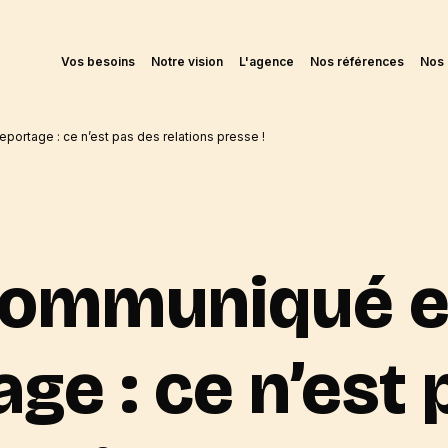
Vos besoins
Notre vision
L'agence
Nos références
Nos 
portage : ce n’est pas des relations presse !
communiqué et
ge : ce n’est