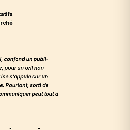
atifs
arché
i, confond un publi-
e, pour un œil non
rise s’appuie sur un
e. Pourtant, sorti de
-communiquer peut tout à