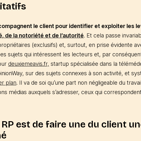
tatifs
ompagnent le client pour identifier et exploiter les l
té, de la notoriété et de l’autorité
. Et cela passe invari
opriétaires (exclusifs) et, surtout, en prise évidente avec
s sujets qui intéressent les lecteurs et, par conséquent,
pour
deuxiemeavis.fr,
startup spécialisée dans la téléméde
inionWay, sur des sujets connexes à son activité, et s
er plan
. Il va de soi qu’une part non négligeable du trava
bons médias auxquels s’adresser, ceux qui correspondent à
s RP est de faire une du client u
hé