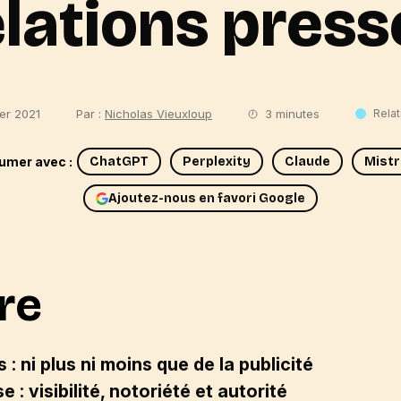
elations presse
ier 2021
Par :
Nicholas Vieuxloup
3 minutes
Rela
umer avec :
ChatGPT
Perplexity
Claude
Mistr
Ajoutez-nous en favori Google
re
 ni plus ni moins que de la publicité
 : visibilité, notoriété et autorité