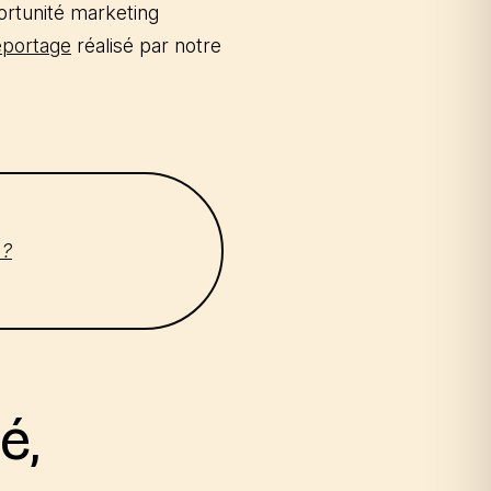
ortunité marketing
eportage
réalisé par notre
 ?
é,