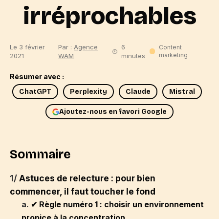
irréprochables
Le 3 février
Par :
Agence
6
Content
marketing
2021
WAM
minutes
Résumer avec :
ChatGPT
Perplexity
Claude
Mistral
Ajoutez-nous en favori Google
Sommaire
1/
Astuces de relecture : pour bien
commencer, il faut toucher le fond
a.
✔ Règle numéro 1 : choisir un environnement
propice à la concentration