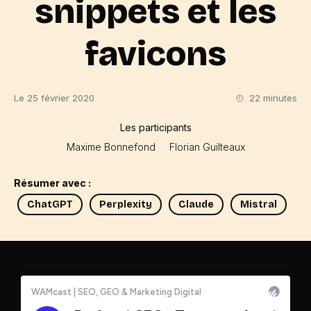
snippets et les
favicons
Le 25 février 2020
22 minutes
Les participants
Maxime Bonnefond
Florian Guilteaux
Résumer avec :
ChatGPT
Perplexity
Claude
Mistral