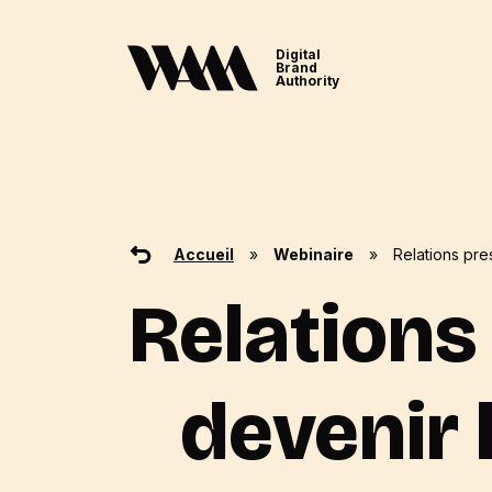
Digital
Brand
Authority
Accueil
»
Webinaire
»
Relations pre
Relations
devenir 