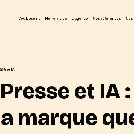
Vos besoins
Notre vision
L'agence
Nos références
Nos 
sse & IA
 Presse et IA
la marque qu