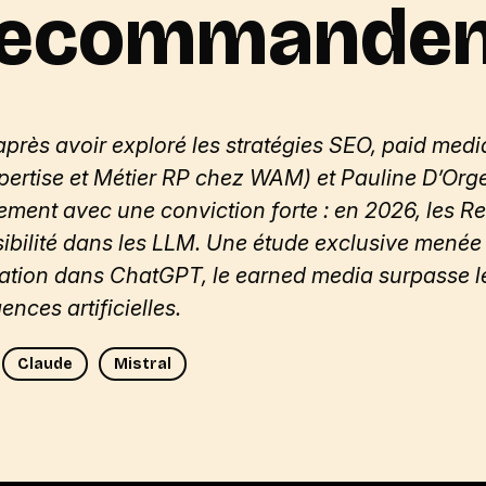
recommanden
 après avoir exploré les stratégies SEO,
paid
media
ertise et Métier RP chez WAM) et Pauline D’Orge
nement avec une conviction forte : en 2026, les R
ibilité dans les LLM. Une étude exclusive menée s
tation dans
ChatGPT
, le
earned
media surpasse 
nces artificielles.
Claude
Mistral