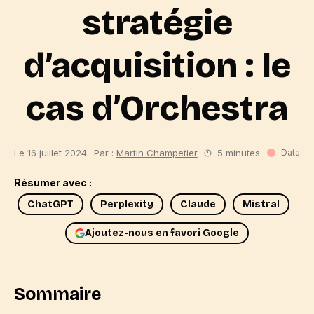
stratégie
d’acquisition : le
cas d’Orchestra
Le 16 juillet 2024
Par :
Martin Champetier
5 minutes
Data
Résumer avec :
ChatGPT
Perplexity
Claude
Mistral
Ajoutez-nous en favori Google
Sommaire