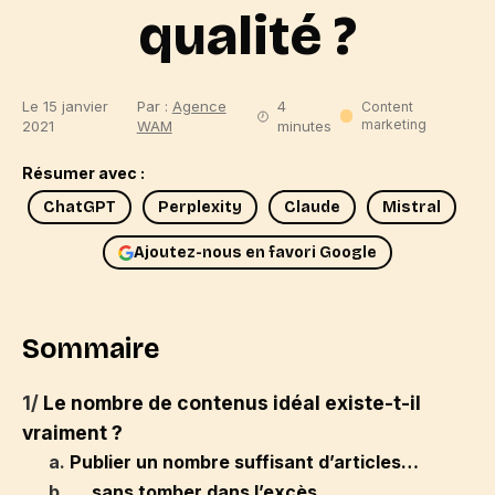
qualité ?
Le 15 janvier
Par :
Agence
4
Content
marketing
2021
WAM
minutes
Résumer avec :
ChatGPT
Perplexity
Claude
Mistral
Ajoutez-nous en favori Google
Sommaire
1/
Le nombre de contenus idéal existe-t-il
vraiment ?
a.
Publier un nombre suffisant d’articles…
b.
… sans tomber dans l’excès