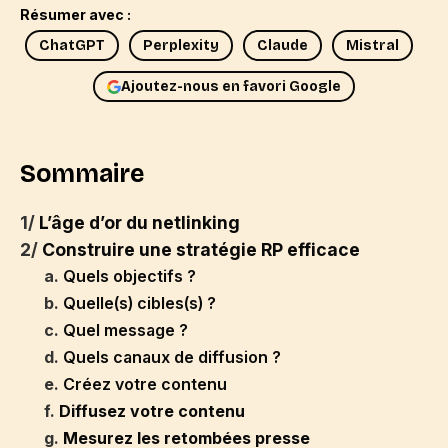
Résumer avec :
ChatGPT
Perplexity
Claude
Mistral
Ajoutez-nous en favori Google
Sommaire
1/
L’âge d’or du netlinking
2/
Construire une stratégie RP efficace
a.
Quels objectifs ?
b.
Quelle(s) cibles(s) ?
c.
Quel message ?
d.
Quels canaux de diffusion ?
e.
Créez votre contenu
f.
Diffusez votre contenu
g.
Mesurez les retombées presse