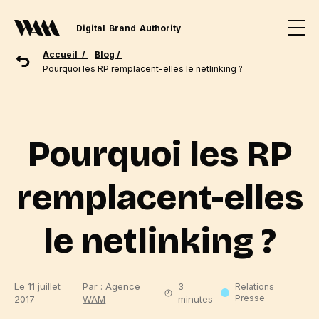
Digital
Brand
Authority
Accueil /
Blog /
Pourquoi les RP remplacent-elles le netlinking ?
Pourquoi les RP
remplacent-elles
le netlinking ?
Le 11 juillet
Par :
Agence
3
Relations
Presse
2017
WAM
minutes