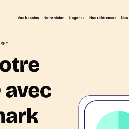
Vos besoins
Notre vision
L'agence
Nos références
Nos 
 SEO
otre
O avec
mark