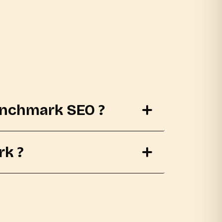
benchmark SEO ?
k ?