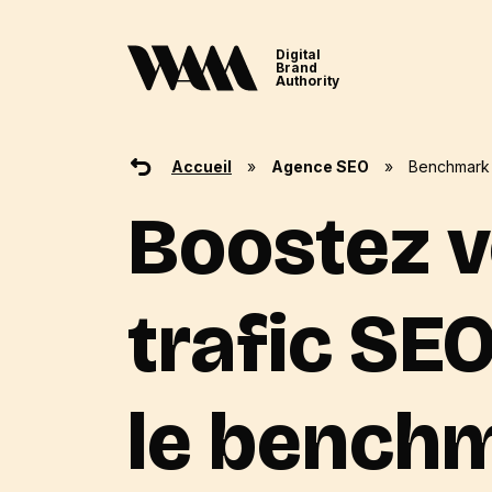
Digital
Brand
Authority
Accueil
»
Agence SEO
»
Benchmark
Boostez v
trafic SE
le bench