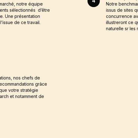
4
 marché, notre équipe
Notre benchmar
ents sélectionnés d’être
issus de sites 
he. Une présentation
concurrence av
’issue de ce travail.
illustreront ce 
naturelle sr les
tions, nos chefs de
s recommandations grâce
que votre stratégie
earch et notamment de